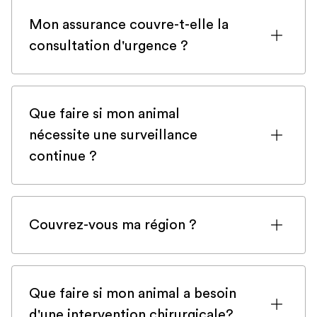
Mon assurance couvre-t-elle la
consultation d'urgence ?
Si vous êtes inscrit auprès d'une
compagnie d'assurance pour animaux de
Que faire si mon animal
compagnie, il est fort probable qu'une
nécessite une surveillance
consultation d'urgence soit couverte.
continue ?
Cependant, pour être sûr, veuillez
vérifier votre police ou contacter votre
Dans de rares cas, certains animaux
compagnie d'assurance si vous avez le
nécessitent une surveillance continue
moindre doute.
Couvrez-vous ma région ?
complète dans une unité de soins
intensifs. Dans ce cas, Veteris veillera à ce
Nous couvrons tous les emplacements de
que votre animal soit suffisamment
la M25 ! Selon l'endroit où se trouvent
stable pour être transporté à l'hôpital. En
Que faire si mon animal a besoin
nos vétérinaires ou si vous êtes à
médecine humaine, la stabilisation avant
d'une intervention chirurgicale?