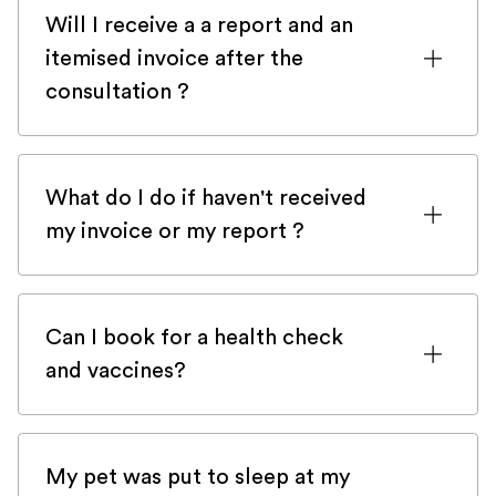
might ask you for Veteris' postcode. You
Will I receive a a report and an
can either use N10 3UG or N19 4RU. The
itemised invoice after the
latter is supposed to be the correct one
consultation ?
but some insurance company haven't
updated our details on their system yet.
We know how important itemised invoice
are for insured pet. You should receive an
What do I do if haven't received
itemised invoice and a report in up to 24h
my invoice or my report ?
after the consultation.
First of all, check your spam! Our email
can get stuck there from time to
Can I book for a health check
time.Please check here first and then get
and vaccines?
back to us with
the contact form
and we
will be happy to help you very quickly.
Veteris is a 24/7 emergency-only service
and does not provide preventive health
My pet was put to sleep at my
checks and vaccines. There are numerous