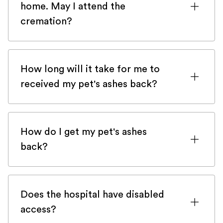
home. May I attend the
mobile practices in London that would be
cremation?
delighted to help you with those
depending on your area!
Our trusted crematorium Silvermere
Heaven offers the opportunity to see
How long will it take for me to
your beloved pet one last time and
received my pet's ashes back?
attend the cremation.
After the end-of-life consultation, your
Important to know:
beloved pet's ashes will be sent back
- Attending the crematorium comes with
How do I get my pet's ashes
directly to your doorstep.
a fee to be discussed directly with the
back?
crematorium that was not included in our
The delay is between 10 days to 3 weeks.
There are three ways to get your pet's
invoice.
ashes back:
If the ashes were to take longer for
Does the hospital have disabled
- You need to notify us as soon as
reasons beyond our control, we apologise
access?
1. The traditional way, and the one we
possible after the consultation, ideally