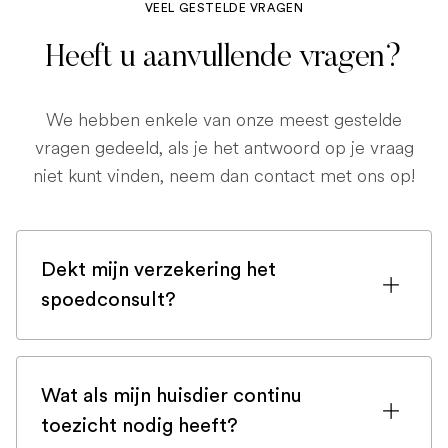
VEEL GESTELDE VRAGEN
Heeft u aanvullende vragen?
We hebben enkele van onze meest gestelde
vragen gedeeld, als je het antwoord op je vraag
niet kunt vinden, neem dan contact met ons op!
Dekt mijn verzekering het
spoedconsult?
Als u bent ingeschreven bij een
huisdierenverzekering, is de kans groot
Wat als mijn huisdier continu
dat een spoedconsult wordt gedekt.
toezicht nodig heeft?
Maar controleer voor de zekerheid uw