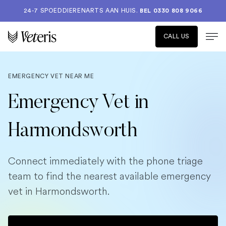
24-7 SPOEDDIERENARTS AAN HUIS.
BEL 0330 808 9066
CALL US
EMERGENCY VET NEAR ME
Emergency Vet in
Harmondsworth
Connect immediately with the phone triage
team to find the nearest available emergency
vet in Harmondsworth.