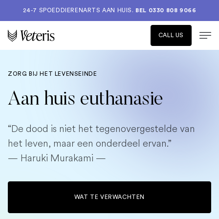
24-7 SPOEDDIERENARTS AAN HUIS.
BEL 0330 808 9066
CALL US
ZORG BIJ HET LEVENSEINDE
Aan huis euthanasie
“De dood is niet het tegenovergestelde van
het leven, maar een onderdeel ervan.”
— Haruki Murakami —
WAT TE VERWACHTEN