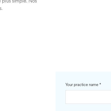
 plus simple. Nos
s.
Your practice name
*