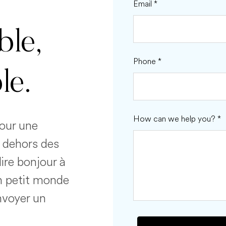
Email
*
ble,
Phone
*
le.
How can we help you?
*
pour une
n dehors des
ire bonjour à
un petit monde
envoyer un