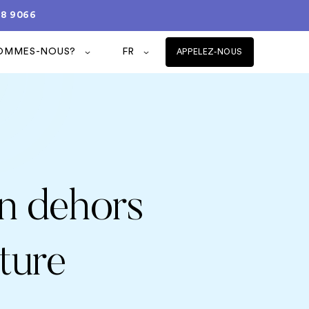
08 9066
SOMMES-NOUS?
FR
APPELEZ-NOUS
en dehors
ture