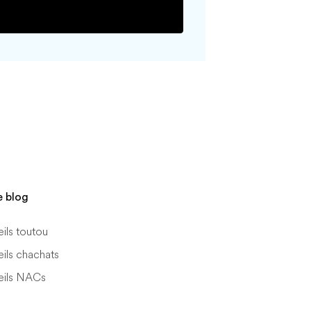
SUBMIT
e blog
ils toutou
ils chachats
eils NACs