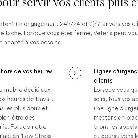
our servir vos clients plus 
entent un engagement 24h/24 et 7j/7 envers vos clie
tte tâche. Lorsque vous êtes fermé, Veteris peut vou
e adapté à vos besoins.
ehors de vos heures
Lignes d'urgenc
2
clients
ce mobile dédié aux
Lorsque vous qui
os heures de travail.
soirs, tous vos a
ns les plus doux et
une ligne d'urg
bien-être des
mettons en plac
ie. Fort de notre
trions les appels
nale en 'Low Stress
et poursuivons l