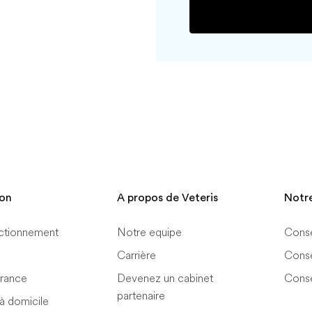
ion
A propos de Veteris
Notr
ctionnement
Notre equipe
Conse
Carrière
Conse
urance
Devenez un cabinet
Cons
partenaire
 à domicile