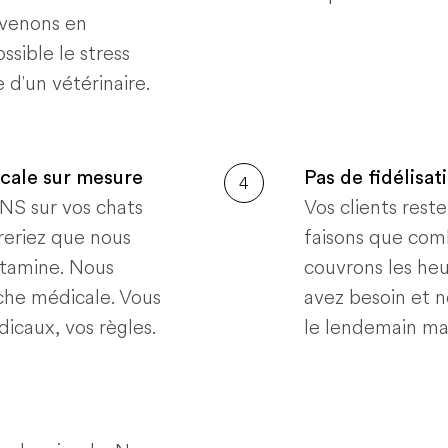
rvenons en
ssible le stress
 d'un vétérinaire.
cale sur mesure
Pas de fidélisat
4
INS sur vos chats
Vos clients rest
reriez que nous
faisons que comb
kétamine. Nous
couvrons les he
che médicale. Vous
avez besoin et n
dicaux, vos règles.
le lendemain ma