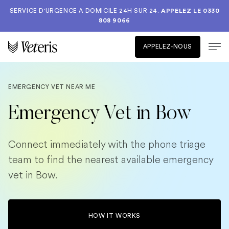
SERVICE D'URGENCE A DOMICILE 24H SUR 24.
APPELEZ LE
0330
808 9066
APPELEZ-NOUS
EMERGENCY VET NEAR ME
Emergency Vet in Bow
Connect immediately with the phone triage
team to find the nearest available emergency
vet in Bow.
HOW IT WORKS