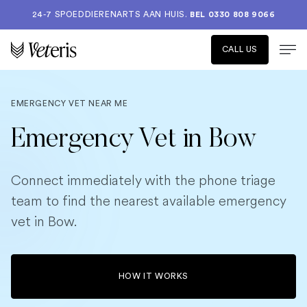
24-7 SPOEDDIERENARTS AAN HUIS.
BEL 0330 808 9066
CALL US
EMERGENCY VET NEAR ME
Emergency Vet in Bow
Connect immediately with the phone triage
team to find the nearest available emergency
vet in Bow.
HOW IT WORKS