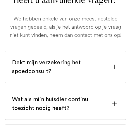
Heeft u aanvullende vragen?
We hebben enkele van onze meest gestelde
vragen gedeeld, als je het antwoord op je vraag
niet kunt vinden, neem dan contact met ons op!
Dekt mijn verzekering het
spoedconsult?
Als u bent ingeschreven bij een
huisdierenverzekering, is de kans groot
Wat als mijn huisdier continu
dat een spoedconsult wordt gedekt.
toezicht nodig heeft?
Maar controleer voor de zekerheid uw
polis of neem bij twijfel contact op met
In zeldzame gevallen vereisen sommige
uw verzekeringsmaatschappij.
huisdieren volledige continue monitoring