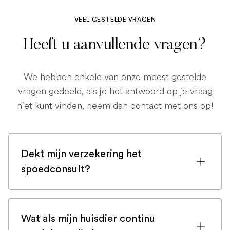
VEEL GESTELDE VRAGEN
Heeft u aanvullende vragen?
We hebben enkele van onze meest gestelde
vragen gedeeld, als je het antwoord op je vraag
niet kunt vinden, neem dan contact met ons op!
Dekt mijn verzekering het
spoedconsult?
Als u bent ingeschreven bij een
huisdierenverzekering, is de kans groot
Wat als mijn huisdier continu
dat een spoedconsult wordt gedekt.