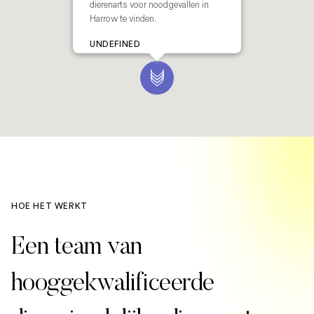
dierenarts voor noodgevallen in
Harrow te vinden.
UNDEFINED
HOE HET WERKT
Een team van
hooggekwalificeerde