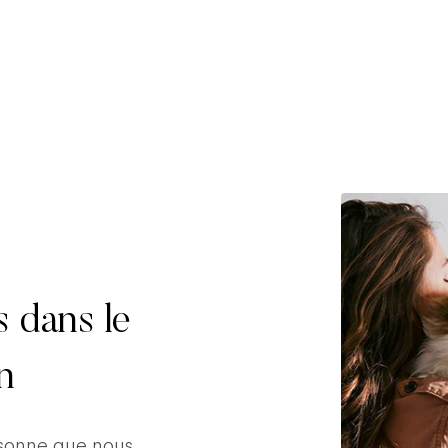
s dans le
n
rsonne que nous