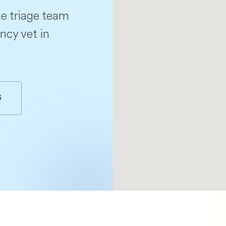
e triage team
ncy vet in
S