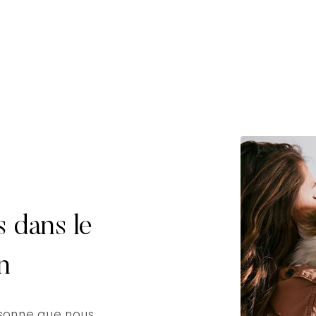
s dans le
n
rsonne que nous