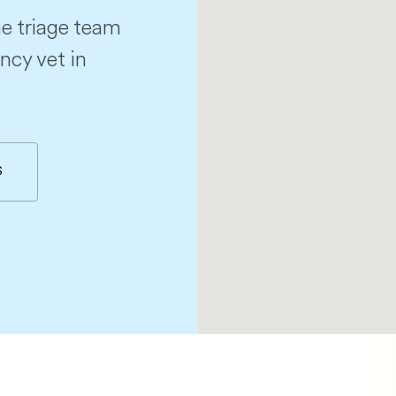
e triage team
ncy vet in
S