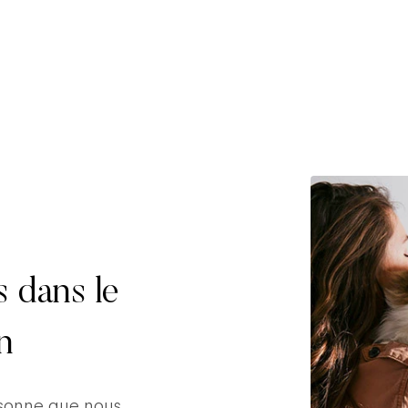
s dans le
n
rsonne que nous