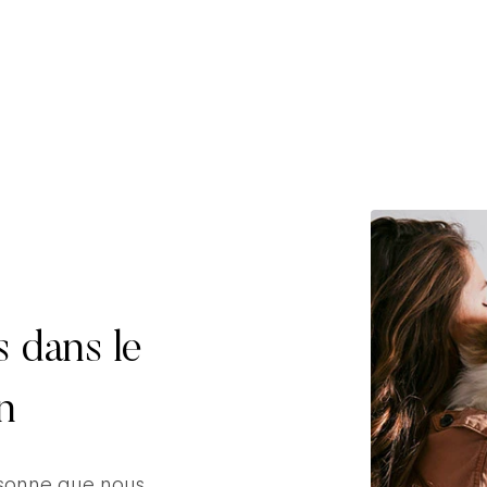
s dans le
n
rsonne que nous