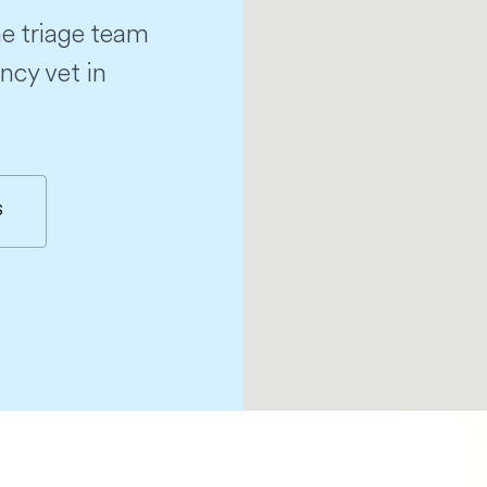
e triage team
ncy vet in
S