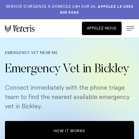
SERVICE D'URGENCE A DOMICILE 24H SUR 24.
APPELEZ LE
0330
808 9066
APPELEZ-NOUS
EMERGENCY VET NEAR ME
Emergency Vet in Bickley
Connect immediately with the phone triage
team to find the nearest available emergency
vet in Bickley.
HOW IT WORKS