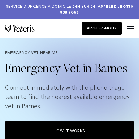
SERVICE D'URGENCE A DOMICILE 24H SUR 24.
APPELEZ LE
0330
808 9066
APPELEZ-NOUS
EMERGENCY VET NEAR ME
Emergency Vet in Barnes
Connect immediately with the phone triage
team to find the nearest available emergency
vet in Barnes.
HOW IT WORKS