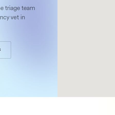
e triage team
ncy vet in
S