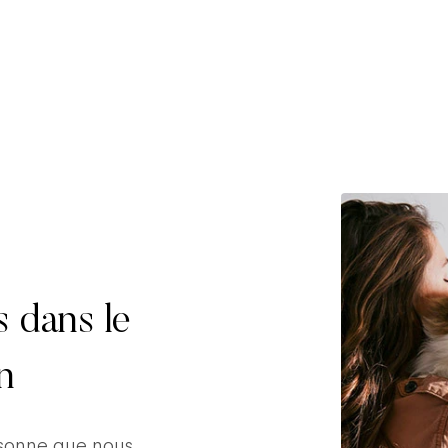
s dans le
n
rsonne que nous