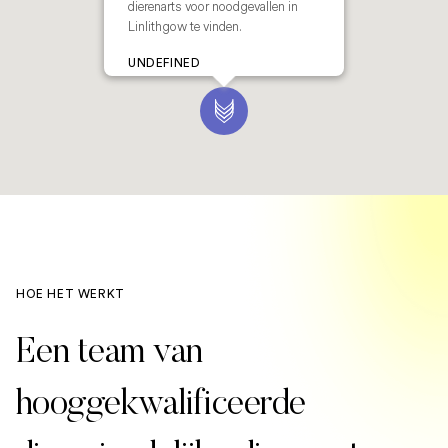
dierenarts voor noodgevallen in
Linlithgow te vinden.
UNDEFINED
HOE HET WERKT
Een team van
hooggekwalificeerde