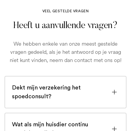
VEEL GESTELDE VRAGEN
Heeft u aanvullende vragen?
We hebben enkele van onze meest gestelde
vragen gedeeld, als je het antwoord op je vraag
niet kunt vinden, neem dan contact met ons op!
Dekt mijn verzekering het
spoedconsult?
Als u bent ingeschreven bij een
huisdierenverzekering, is de kans groot
Wat als mijn huisdier continu
dat een spoedconsult wordt gedekt.