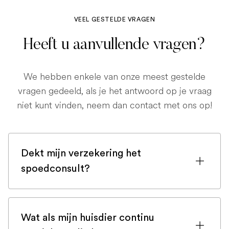
VEEL GESTELDE VRAGEN
Heeft u aanvullende vragen?
We hebben enkele van onze meest gestelde
vragen gedeeld, als je het antwoord op je vraag
niet kunt vinden, neem dan contact met ons op!
Dekt mijn verzekering het
spoedconsult?
Als u bent ingeschreven bij een
huisdierenverzekering, is de kans groot
Wat als mijn huisdier continu
dat een spoedconsult wordt gedekt.