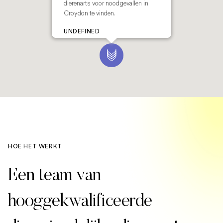
dierenarts voor noodgevallen in
Croydon te vinden.
UNDEFINED
HOE HET WERKT
Een team van
hooggekwalificeerde