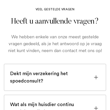
VEEL GESTELDE VRAGEN
Heeft u aanvullende vragen?
We hebben enkele van onze meest gestelde
vragen gedeeld, als je het antwoord op je vraag
niet kunt vinden, neem dan contact met ons op!
Dekt mijn verzekering het
spoedconsult?
Als u bent ingeschreven bij een
huisdierenverzekering, is de kans groot
Wat als mijn huisdier continu
dat een spoedconsult wordt gedekt.