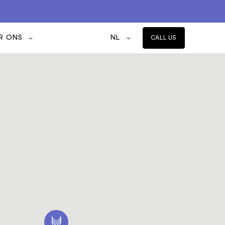
R ONS
NL
CALL US