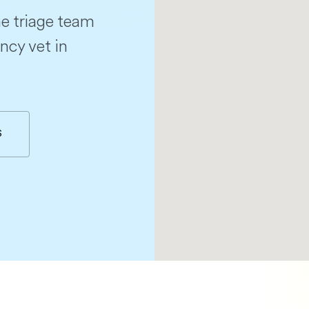
e triage team
ncy vet in
S