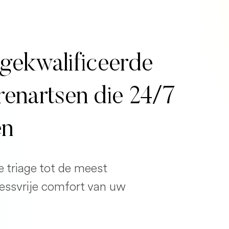
gekwalificeerde
erenartsen die 24/7
en
e triage tot de meest
ressvrije comfort van uw