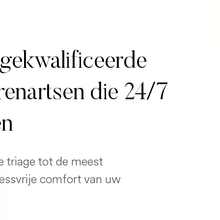
gekwalificeerde
erenartsen die 24/7
en
e triage tot de meest
ressvrije comfort van uw