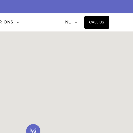
R ONS
NL
CALL US