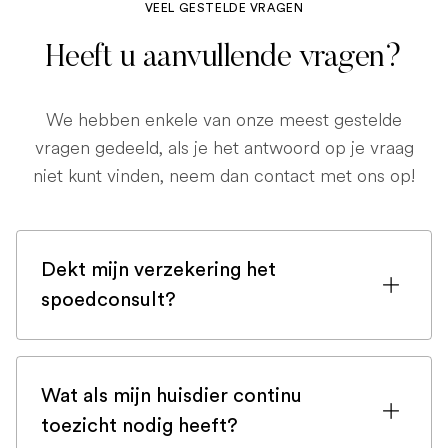
VEEL GESTELDE VRAGEN
Heeft u aanvullende vragen?
We hebben enkele van onze meest gestelde
vragen gedeeld, als je het antwoord op je vraag
niet kunt vinden, neem dan contact met ons op!
Dekt mijn verzekering het
spoedconsult?
Als u bent ingeschreven bij een
huisdierenverzekering, is de kans groot
Wat als mijn huisdier continu
dat een spoedconsult wordt gedekt.
toezicht nodig heeft?
Maar controleer voor de zekerheid uw