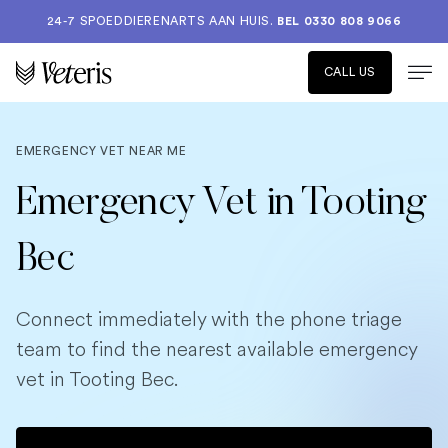
24-7 SPOEDDIERENARTS AAN HUIS.
BEL 0330 808 9066
CALL US
EMERGENCY VET NEAR ME
Emergency Vet in Tooting
Bec
Connect immediately with the phone triage
team to find the nearest available emergency
vet in Tooting Bec.