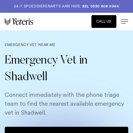
24-7 SPOEDDIERENARTS AAN HUIS.
BEL 0330 808 9066
CALL US
EMERGENCY VET NEAR ME
Emergency Vet in
Shadwell
Connect immediately with the phone triage
team to find the nearest available emergency
vet in Shadwell.