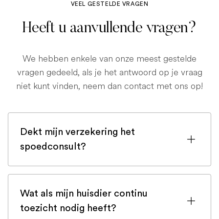
VEEL GESTELDE VRAGEN
Heeft u aanvullende vragen?
We hebben enkele van onze meest gestelde
vragen gedeeld, als je het antwoord op je vraag
niet kunt vinden, neem dan contact met ons op!
Dekt mijn verzekering het
spoedconsult?
Als u bent ingeschreven bij een
huisdierenverzekering, is de kans groot
Wat als mijn huisdier continu
dat een spoedconsult wordt gedekt.
toezicht nodig heeft?
Maar controleer voor de zekerheid uw