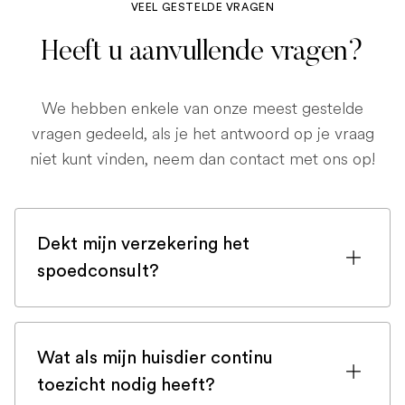
VEEL GESTELDE VRAGEN
Heeft u aanvullende vragen?
We hebben enkele van onze meest gestelde
vragen gedeeld, als je het antwoord op je vraag
niet kunt vinden, neem dan contact met ons op!
Dekt mijn verzekering het
spoedconsult?
Als u bent ingeschreven bij een
huisdierenverzekering, is de kans groot
Wat als mijn huisdier continu
dat een spoedconsult wordt gedekt.
toezicht nodig heeft?
Maar controleer voor de zekerheid uw