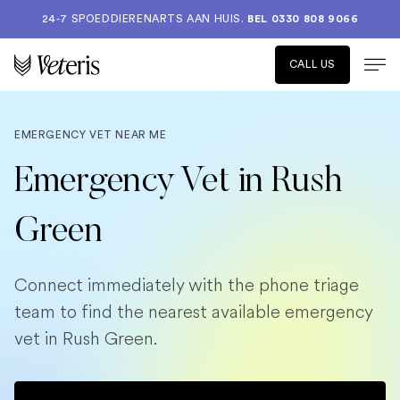
24-7 SPOEDDIERENARTS AAN HUIS.
BEL 0330 808 9066
CALL US
EMERGENCY VET NEAR ME
Emergency Vet in Rush
Green
Connect immediately with the phone triage
team to find the nearest available emergency
vet in Rush Green.