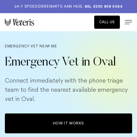
24-7 SPOEDDIERENARTS AAN HUIS.
BEL 0330 808 9066
CALL US
EMERGENCY VET NEAR ME
Emergency Vet in Oval
Connect immediately with the phone triage
team to find the nearest available emergency
vet in Oval.
HOW IT WORKS