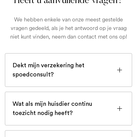
Heeft u aanvullende vragen?
We hebben enkele van onze meest gestelde
vragen gedeeld, als je het antwoord op je vraag
niet kunt vinden, neem dan contact met ons op!
Dekt mijn verzekering het
spoedconsult?
Als u bent ingeschreven bij een
huisdierenverzekering, is de kans groot
Wat als mijn huisdier continu
dat een spoedconsult wordt gedekt.
toezicht nodig heeft?
Maar controleer voor de zekerheid uw
polis of neem bij twijfel contact op met
In zeldzame gevallen vereisen sommige
uw verzekeringsmaatschappij.
huisdieren volledige continue monitoring