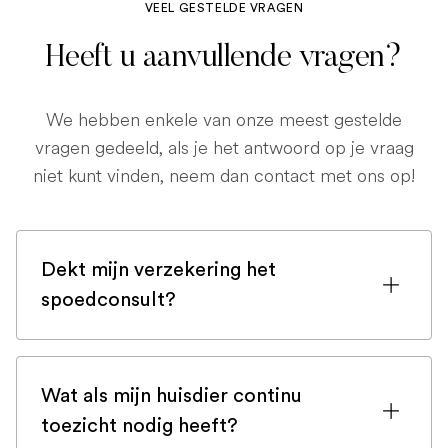
VEEL GESTELDE VRAGEN
Heeft u aanvullende vragen?
We hebben enkele van onze meest gestelde
vragen gedeeld, als je het antwoord op je vraag
niet kunt vinden, neem dan contact met ons op!
Dekt mijn verzekering het
spoedconsult?
Als u bent ingeschreven bij een
huisdierenverzekering, is de kans groot
Wat als mijn huisdier continu
dat een spoedconsult wordt gedekt.
toezicht nodig heeft?
Maar controleer voor de zekerheid uw