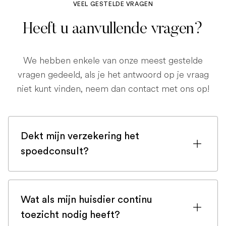
VEEL GESTELDE VRAGEN
Heeft u aanvullende vragen?
We hebben enkele van onze meest gestelde
vragen gedeeld, als je het antwoord op je vraag
niet kunt vinden, neem dan contact met ons op!
Dekt mijn verzekering het
spoedconsult?
Als u bent ingeschreven bij een
huisdierenverzekering, is de kans groot
Wat als mijn huisdier continu
dat een spoedconsult wordt gedekt.
toezicht nodig heeft?
Maar controleer voor de zekerheid uw