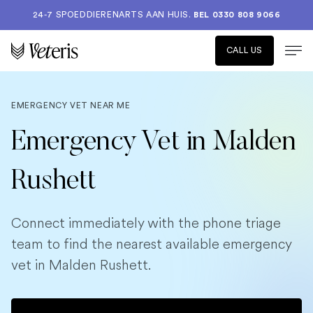
24-7 SPOEDDIERENARTS AAN HUIS.
BEL 0330 808 9066
CALL US
EMERGENCY VET NEAR ME
Emergency Vet in Malden
Rushett
Connect immediately with the phone triage
team to find the nearest available emergency
vet in Malden Rushett.