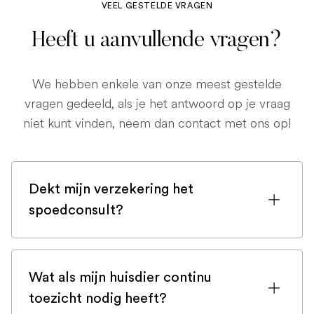
VEEL GESTELDE VRAGEN
Heeft u aanvullende vragen?
We hebben enkele van onze meest gestelde
vragen gedeeld, als je het antwoord op je vraag
niet kunt vinden, neem dan contact met ons op!
Dekt mijn verzekering het
spoedconsult?
Als u bent ingeschreven bij een
huisdierenverzekering, is de kans groot
Wat als mijn huisdier continu
dat een spoedconsult wordt gedekt.
toezicht nodig heeft?
Maar controleer voor de zekerheid uw