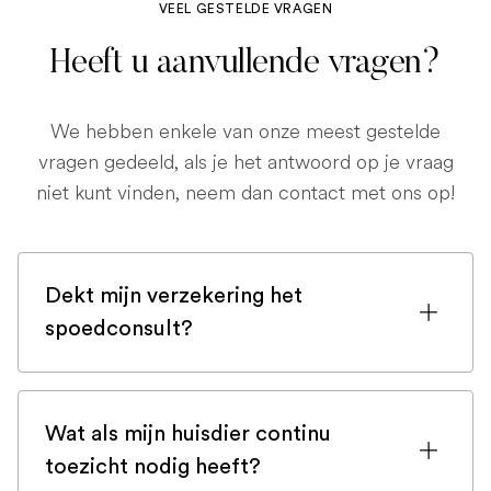
VEEL GESTELDE VRAGEN
Heeft u aanvullende vragen?
We hebben enkele van onze meest gestelde
vragen gedeeld, als je het antwoord op je vraag
niet kunt vinden, neem dan contact met ons op!
Dekt mijn verzekering het
spoedconsult?
Als u bent ingeschreven bij een
huisdierenverzekering, is de kans groot
Wat als mijn huisdier continu
dat een spoedconsult wordt gedekt.
toezicht nodig heeft?
Maar controleer voor de zekerheid uw