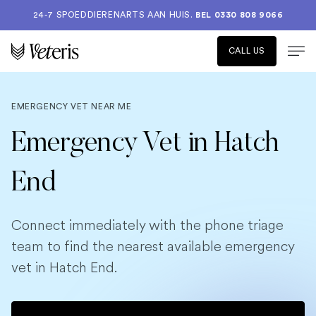
24-7 SPOEDDIERENARTS AAN HUIS.
BEL 0330 808 9066
CALL US
EMERGENCY VET NEAR ME
Emergency Vet in Hatch
End
Connect immediately with the phone triage
team to find the nearest available emergency
vet in Hatch End.