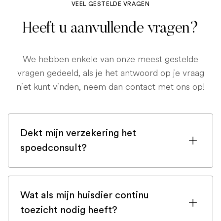
VEEL GESTELDE VRAGEN
Heeft u aanvullende vragen?
We hebben enkele van onze meest gestelde
vragen gedeeld, als je het antwoord op je vraag
niet kunt vinden, neem dan contact met ons op!
Dekt mijn verzekering het
spoedconsult?
Als u bent ingeschreven bij een
huisdierenverzekering, is de kans groot
Wat als mijn huisdier continu
dat een spoedconsult wordt gedekt.
toezicht nodig heeft?
Maar controleer voor de zekerheid uw