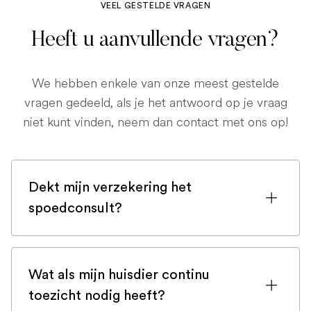
VEEL GESTELDE VRAGEN
Heeft u aanvullende vragen?
We hebben enkele van onze meest gestelde
vragen gedeeld, als je het antwoord op je vraag
niet kunt vinden, neem dan contact met ons op!
Dekt mijn verzekering het
spoedconsult?
Als u bent ingeschreven bij een
huisdierenverzekering, is de kans groot
Wat als mijn huisdier continu
dat een spoedconsult wordt gedekt.
toezicht nodig heeft?
Maar controleer voor de zekerheid uw