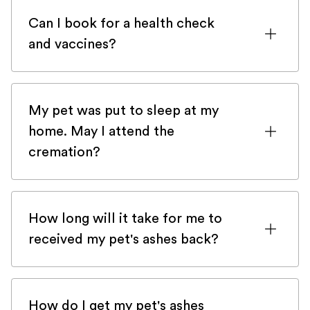
can get stuck there from time to
Can I book for a health check
time.Please check here first and then get
and vaccines?
back to us with
the contact form
and we
will be happy to help you very quickly.
Veteris is a 24/7 emergency-only service
and does not provide preventive health
My pet was put to sleep at my
checks and vaccines. There are numerous
home. May I attend the
mobile practices in London that would be
cremation?
delighted to help you with those
depending on your area!
Our trusted crematorium Silvermere
Heaven offers the opportunity to see
How long will it take for me to
your beloved pet one last time and
received my pet's ashes back?
attend the cremation.
After the end-of-life consultation, your
Important to know:
beloved pet's ashes will be sent back
- Attending the crematorium comes with
How do I get my pet's ashes