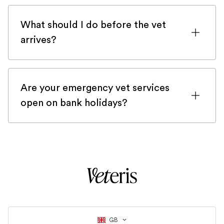
wishes.
available.
If we can’t get to you quickly enough,
day, location, and the complexity of your
3. If you'd prefer, you can also obtain
we’ll arrange for you to be seen at one of
What should I do before the vet
pet’s condition. Our team provides
your pet's ashes at our office at 19-23
our emergency practices.
arrives?
transparent estimates before treatment.
Wedmore Street N19 4RU, but please be
We’re also happy to discuss payment
Stay calm, make sure your pet is in a safe
aware that our office is not staffed every
options and insurance coverage to help
and comfortable area, and gather any
day. So contact us directly, and we will
you manage expenses.
Are your emergency vet services
relevant information (such as
do our best to accommodate you and
open on bank holidays?
medications, recent lab results from your
organise a pick-up with our office
regular vet, or your insurance details).
Yes, our emergency vet services are open
manager.
Keep a phone handy so we can contact
on bank holidays. Whether it's Christmas
you if needed.
or New Year’s Eve, we are working all
year round to serve your pets in times of
an emergency.
GB