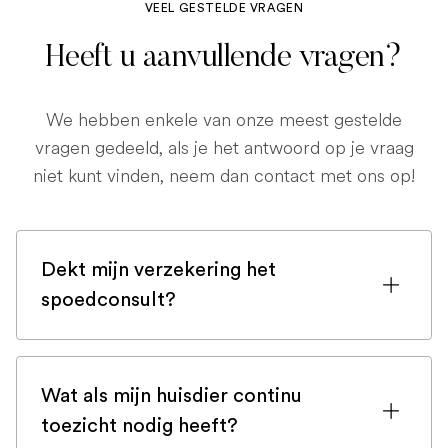
VEEL GESTELDE VRAGEN
Heeft u aanvullende vragen?
We hebben enkele van onze meest gestelde
vragen gedeeld, als je het antwoord op je vraag
niet kunt vinden, neem dan contact met ons op!
Dekt mijn verzekering het
spoedconsult?
Als u bent ingeschreven bij een
huisdierenverzekering, is de kans groot
Wat als mijn huisdier continu
dat een spoedconsult wordt gedekt.
toezicht nodig heeft?
Maar controleer voor de zekerheid uw