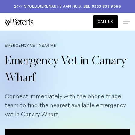
24-7 SPOEDDIERENARTS AAN HUIS.
BEL 0330 808 9066
CALL US
EMERGENCY VET NEAR ME
Emergency Vet in Canary
Wharf
Connect immediately with the phone triage
team to find the nearest available emergency
vet in Canary Wharf.