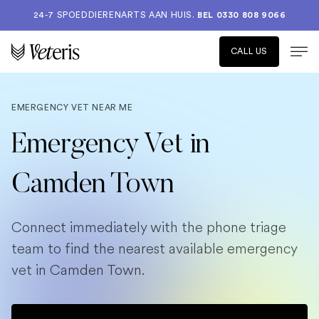
24-7 SPOEDDIERENARTS AAN HUIS.
BEL 0330 808 9066
CALL US
EMERGENCY VET NEAR ME
Emergency Vet in
Camden Town
Connect immediately with the phone triage
team to find the nearest available emergency
vet in Camden Town.