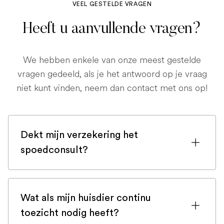
VEEL GESTELDE VRAGEN
Heeft u aanvullende vragen?
We hebben enkele van onze meest gestelde
vragen gedeeld, als je het antwoord op je vraag
niet kunt vinden, neem dan contact met ons op!
Dekt mijn verzekering het
spoedconsult?
Als u bent ingeschreven bij een
huisdierenverzekering, is de kans groot
Wat als mijn huisdier continu
dat een spoedconsult wordt gedekt.
toezicht nodig heeft?
Maar controleer voor de zekerheid uw