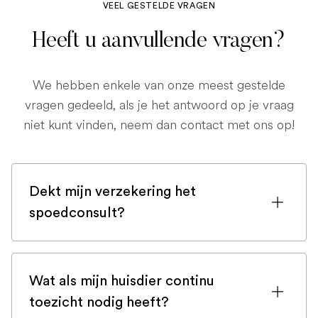
VEEL GESTELDE VRAGEN
Heeft u aanvullende vragen?
We hebben enkele van onze meest gestelde
vragen gedeeld, als je het antwoord op je vraag
niet kunt vinden, neem dan contact met ons op!
Dekt mijn verzekering het
spoedconsult?
Als u bent ingeschreven bij een
huisdierenverzekering, is de kans groot
Wat als mijn huisdier continu
dat een spoedconsult wordt gedekt.
toezicht nodig heeft?
Maar controleer voor de zekerheid uw