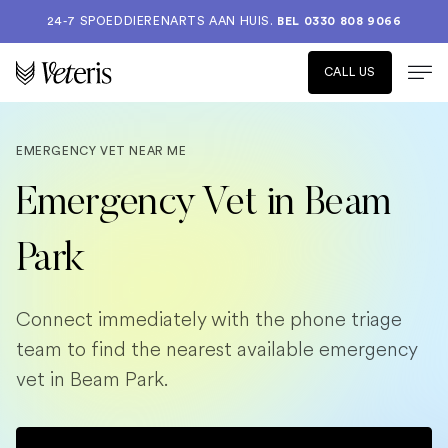
24-7 SPOEDDIERENARTS AAN HUIS.
BEL 0330 808 9066
CALL US
EMERGENCY VET NEAR ME
Emergency Vet in Beam
Park
Connect immediately with the phone triage
team to find the nearest available emergency
vet in Beam Park.