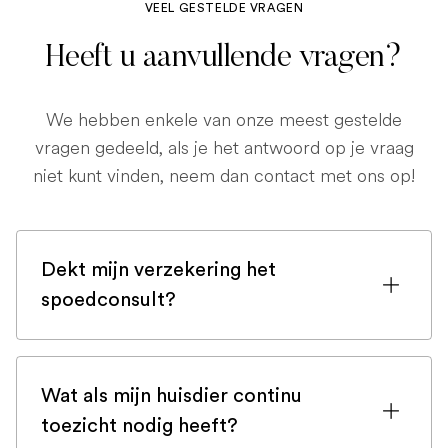
VEEL GESTELDE VRAGEN
Heeft u aanvullende vragen?
We hebben enkele van onze meest gestelde
vragen gedeeld, als je het antwoord op je vraag
niet kunt vinden, neem dan contact met ons op!
Dekt mijn verzekering het
spoedconsult?
Als u bent ingeschreven bij een
huisdierenverzekering, is de kans groot
Wat als mijn huisdier continu
dat een spoedconsult wordt gedekt.
toezicht nodig heeft?
Maar controleer voor de zekerheid uw