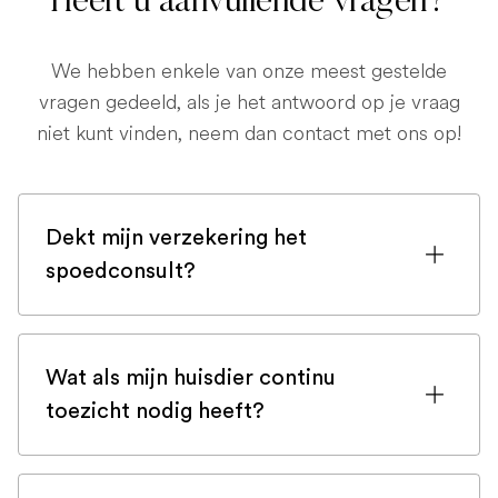
Heeft u aanvullende vragen?
We hebben enkele van onze meest gestelde
vragen gedeeld, als je het antwoord op je vraag
niet kunt vinden, neem dan contact met ons op!
Dekt mijn verzekering het
spoedconsult?
Als u bent ingeschreven bij een
huisdierenverzekering, is de kans groot
Wat als mijn huisdier continu
dat een spoedconsult wordt gedekt.
toezicht nodig heeft?
Maar controleer voor de zekerheid uw
polis of neem bij twijfel contact op met
In zeldzame gevallen vereisen sommige
uw verzekeringsmaatschappij.
huisdieren volledige continue monitoring