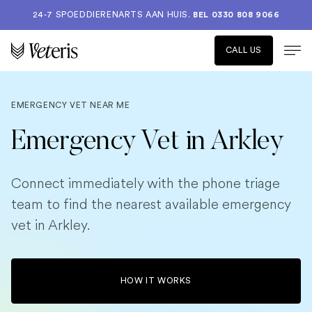
24-7 SPOEDDIERENARTS AAN HUIS.
BEL 0330 808 9066
CALL US
EMERGENCY VET NEAR ME
Emergency Vet in Arkley
Connect immediately with the phone triage
team to find the nearest available emergency
vet in Arkley.
HOW IT WORKS